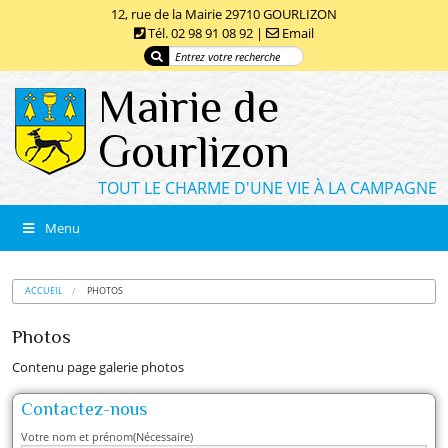
12, rue de la Mairie 29710 GOURLIZON
Tél. 02 98 91 08 92 |
Email
Mairie de
Gourlizon
TOUT LE CHARME D'UNE VIE À LA CAMPAGNE
Menu
ACCUEIL
PHOTOS
Photos
Contenu page galerie photos
Contactez-nous
Votre nom et prénom
(Nécessaire)