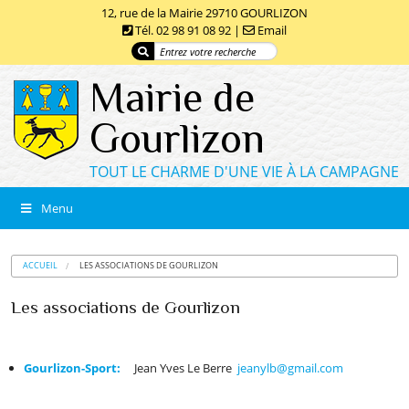
12, rue de la Mairie 29710 GOURLIZON
Tél. 02 98 91 08 92 |
Email
Mairie de
Gourlizon
TOUT LE CHARME D'UNE VIE À LA CAMPAGNE
Menu
ACCUEIL
LES ASSOCIATIONS DE GOURLIZON
Les associations de Gourlizon
Gourlizon-Sport:
Jean Yves Le Berre
jeanylb@gmail.com