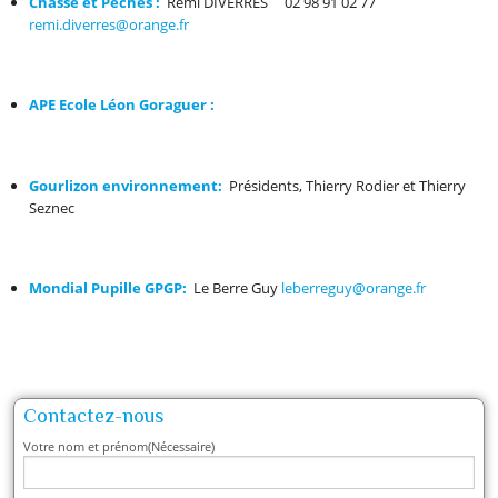
Chasse et Pêches :
Rémi DIVERRES 02 98 91 02 77
remi.diverres@orange.fr
APE Ecole Léon Goraguer :
Gourlizon environnement:
Présidents, Thierry Rodier et Thierry
Seznec
Mondial Pupille GPGP:
Le Berre Guy
leberreguy@orange.fr
Contactez-nous
Votre nom et prénom
(Nécessaire)