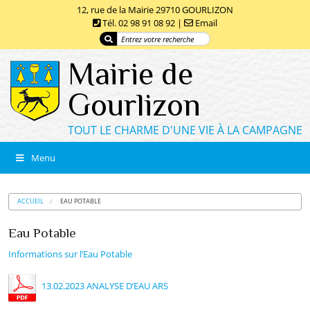
12, rue de la Mairie 29710 GOURLIZON
Tél. 02 98 91 08 92 |
Email
Mairie de
Gourlizon
TOUT LE CHARME D'UNE VIE À LA CAMPAGNE
Menu
ACCUEIL
EAU POTABLE
Eau Potable
Informations sur l’Eau Potable
13.02.2023 ANALYSE D’EAU ARS