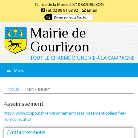
12, rue de la Mairie 29710 GOURLIZON
Tél. 02 98 91 08 92 |
Email
Mairie de
Gourlizon
TOUT LE CHARME D'UNE VIE À LA CAMPAGNE
Menu
ACCUEIL
ASSAINISSEMENT
Assainissement
http://www.cchpb.bzh/environnement/assainissement-collectif-et-
non-collectif-2/
Contactez-nous